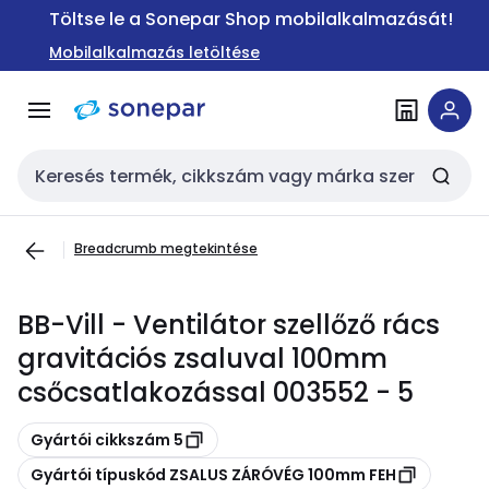
Ugrás a
Ugrás a
Töltse le a Sonepar Shop mobilalkalmazását!
navigációhoz
tartalomra
Mobilalkalmazás letöltése
Keresési bemenet
Breadcrumb megtekintése
BB-Vill - Ventilátor szellőző rács
gravitációs zsaluval 100mm
csőcsatlakozással 003552 - 5
Másolás
Gyártói cikkszám 5
Másolás
Gyártói típuskód ZSALUS ZÁRÓVÉG 100mm FEH