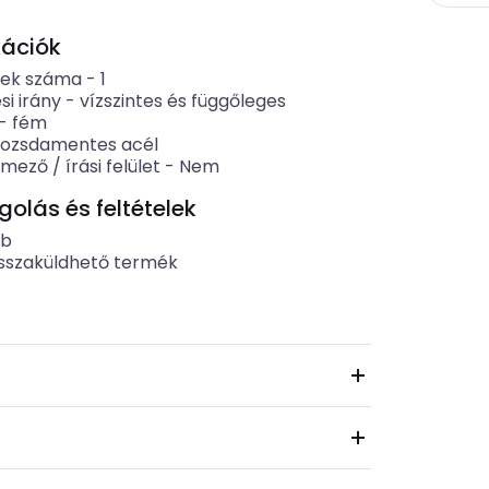
kációk
gek száma
-
1
si irány
-
vízszintes és függőleges
-
fém
rozsdamentes acél
ező / írási felület
-
Nem
lás és feltételek
ab
sszaküldhető termék