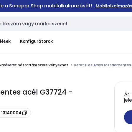
 le a Sonepar Shop mobilalkalmazását!
Mobilalkalmazás
dések
Konfigurátorok
karókeret háztartási szerelvényekhez
Keret 1-es Arsys rozsdamentes
mentes acél G37724 -
Ár-
jel
d 13140004