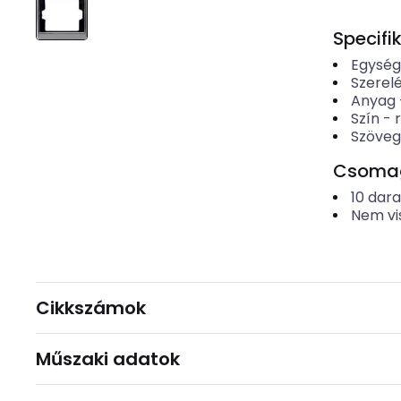
Specifi
Egysé
Szerelé
Anyag
Szín
-
Szövegm
Csomago
10
dar
Nem vi
Cikkszámok
Műszaki adatok