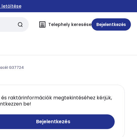
 letöltése
Telephely keresése
Bejelentkezés
 acél G37724
 és raktárinformációk megtekintéséhez kérjük,
entkezzen be!
Bejelentkezés