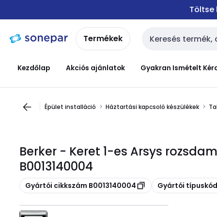
Ugrás a
Ugrás a
Töltse
navigációhoz
tartalomra
Termékek
Keresési bemenet
Kezdőlap
Akciós ajánlatok
Gyakran Ismételt Kér
Épület installáció
Háztartási kapcsoló készülékek
Ta
Berker - Keret 1-es Arsys rozsda
B0013140004
Másolás
Másolás
Gyártói cikkszám B0013140004
Gyártói típuskó