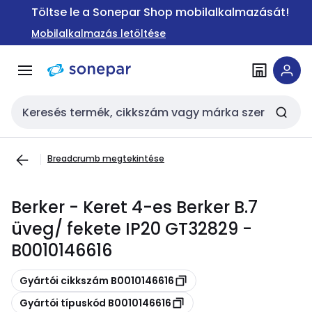
Ugrás a
Ugrás a
Töltse le a Sonepar Shop mobilalkalmazását!
navigációhoz
tartalomra
Mobilalkalmazás letöltése
Keresési bemenet
Breadcrumb megtekintése
Berker - Keret 4-es Berker B.7
üveg/ fekete IP20 GT32829 -
B0010146616
Másolás
Gyártói cikkszám B0010146616
Másolás
Gyártói típuskód B0010146616