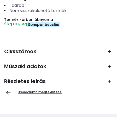
1
darab
Nem visszaküldhető termék
Termék karbonlábnyoma
9 kg CO₂-eq
Sonepar becslés
Cikkszámok
Műszaki adatok
Részletes leírás
Breadcrumb megtekintése