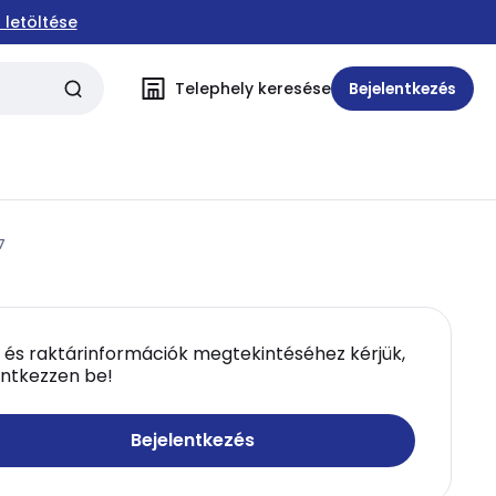
 letöltése
Telephely keresése
Bejelentkezés
7
 és raktárinformációk megtekintéséhez kérjük,
entkezzen be!
Bejelentkezés