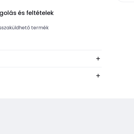
lás és feltételek
b
sszaküldhető termék