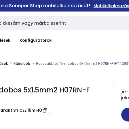
 le a Sonepar Shop mobilalkalmazását!
Mobilalkalmazás
dések
Konfigurátorok
lések
Kábeldob
Hosszabbító 15m dobos 5x1,5mm2 H07RN-F GT4268
 dobos 5x1,5mm2 H07RN-F
Ár-
jel
Garant ST CEE 15m H0