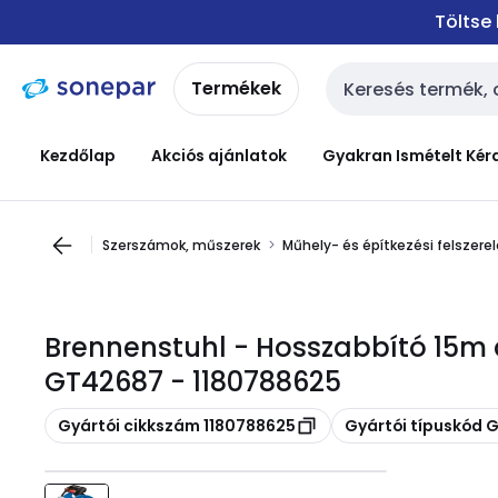
Ugrás a
Ugrás a
Töltse
navigációhoz
tartalomra
Termékek
Keresési bemenet
Kezdőlap
Akciós ajánlatok
Gyakran Ismételt Kér
Szerszámok, műszerek
Műhely- és építkezési felszere
Brennenstuhl - Hosszabbító 15m
GT42687 - 1180788625
Másolás
Másolás
Gyártói cikkszám 1180788625
Gyártói típuskód 