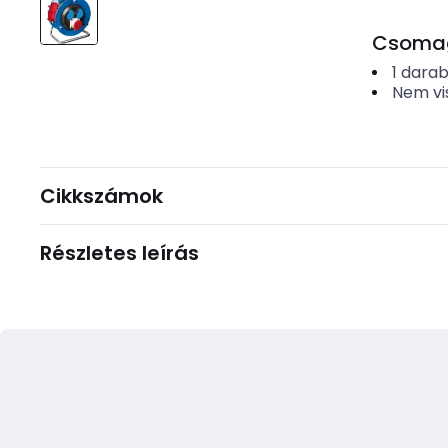
Csomago
1
dara
Nem vi
Cikkszámok
Részletes leírás