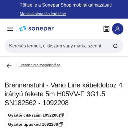
Ugrás a
Ugrás a
Töltse le a Sonepar Shop mobilalkalmazását!
navigációhoz
tartalomra
Mobilalkalmazás letöltése
Keresési bemenet
Breadcrumb megtekintése
Brennenstuhl - Vario Line kábeldoboz 4
irányú fekete 5m H05VV-F 3G1.5
SN182562 - 1092208
Másolás
Gyártói cikkszám 1092208
Másolás
Gyártói típuskód 1092208