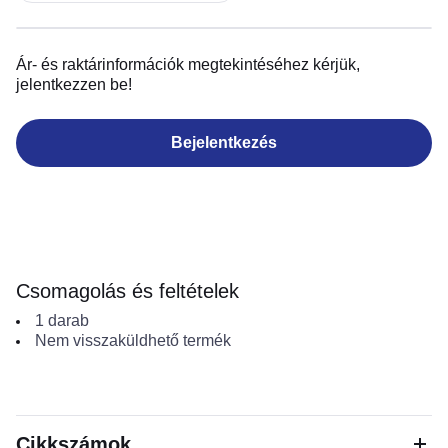
Ár- és raktárinformációk megtekintéséhez kérjük,
jelentkezzen be!
Bejelentkezés
Csomagolás és feltételek
1
darab
Nem visszaküldhető termék
Cikkszámok