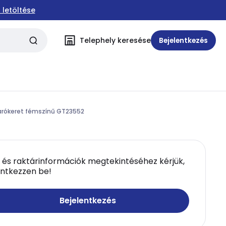
 letöltése
Telephely keresése
Bejelentkezés
arókeret fémszínű GT23552
 és raktárinformációk megtekintéséhez kérjük,
entkezzen be!
Bejelentkezés