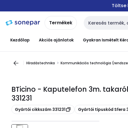
Ugrás a
Ugrás a
Töltse
navigációhoz
tartalomra
Termékek
Keresési bemenet
Kezdőlap
Akciós ajánlatok
Gyakran Ismételt Kér
Híradástechnika
Kommunikációs technológia (rendsz
BTicino - Kaputelefon 3m. takar
331231
Másolás
Másolás
Gyártói cikkszám 331231
Gyártói típuskód Sfera 