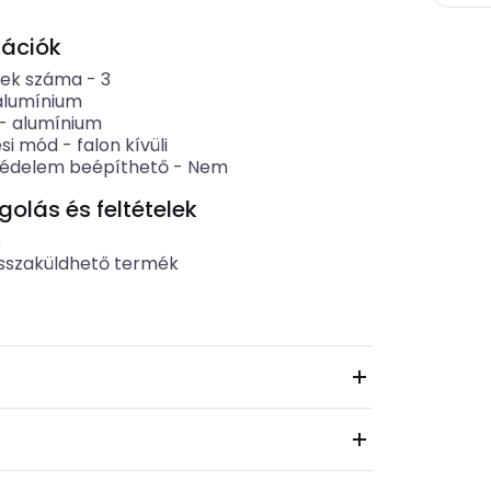
kációk
gek száma
-
3
alumínium
-
alumínium
ési mód
-
falon kívüli
édelem beépíthető
-
Nem
lás és feltételek
b
sszaküldhető termék