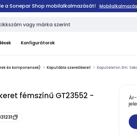
 le a Sonepar Shop mobilalkalmazását!
Mobilalkalmazás
dések
Konfigurátorok
erek és komponensek)
Kaputábla szerelőkeret
Kaputelefon 3m. tak
ókeret fémszínű GT23552 -
Ár-
jel
331231