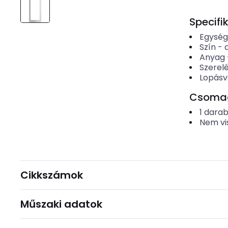
Specifi
Egysé
Szín
-
Anyag
Szerel
Lopásv
Csomago
1
dara
Nem vi
Cikkszámok
Műszaki adatok