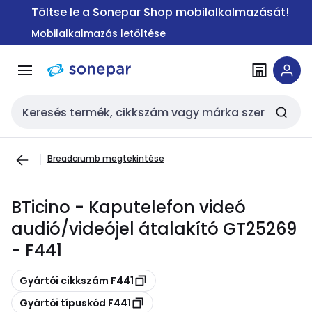
Ugrás a
Ugrás a
Töltse le a Sonepar Shop mobilalkalmazását!
navigációhoz
tartalomra
Mobilalkalmazás letöltése
Keresési bemenet
Breadcrumb megtekintése
BTicino - Kaputelefon videó
audió/videójel átalakító GT25269
- F441
Másolás
Gyártói cikkszám F441
Másolás
Gyártói típuskód F441