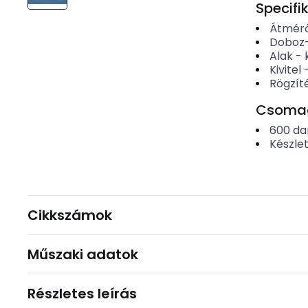
Specifi
Átmér
Doboz
Alak
-
Kivitel
Rögzít
Csomago
600
da
Készle
Cikkszámok
Műszaki adatok
Részletes leírás