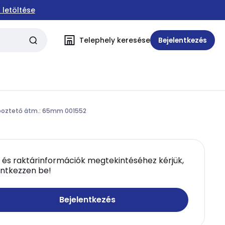
 letöltése
Telephely keresése
Bejelentkezés
oztető átm.: 65mm 001552
 és raktárinformációk megtekintéséhez kérjük,
entkezzen be!
Bejelentkezés