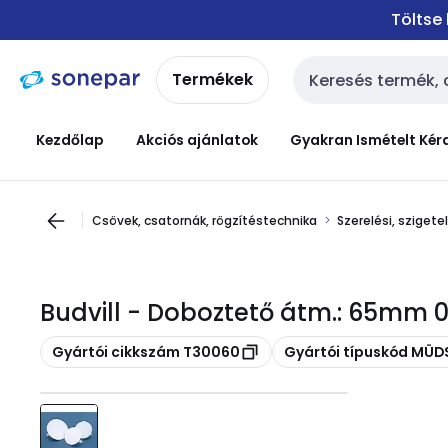
Ugrás a
Ugrás a
Töltse
navigációhoz
tartalomra
Termékek
Keresési bemenet
Kezdőlap
Akciós ajánlatok
Gyakran Ismételt Kér
Csövek, csatornák, rögzítéstechnika
Szerelési, sziget
Budvill - Doboztető átm.: 65mm 
Másolás
Másolás
Gyártói cikkszám T30060
Gyártói típuskód MÜDS