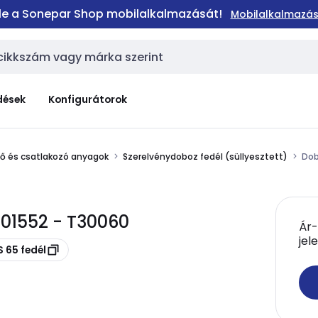
 le a Sonepar Shop mobilalkalmazását!
Mobilalkalmazás
dések
Konfigurátorok
elő és csatlakozó anyagok
Szerelvénydoboz fedél (süllyesztett)
Dob
001552 - T30060
Ár-
jel
 65 fedél