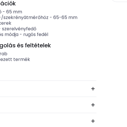
kációk
ő
-
65
mm
-/szekrényátmérőhöz
-
65-65
mm
kerek
-
szerelvényfedő
és módja
-
rugós fedél
lás és feltételek
rab
tezett termék