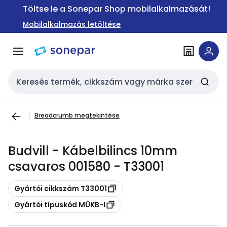
Ugrás a
Ugrás a
Töltse le a Sonepar Shop mobilalkalmazását!
navigációhoz
tartalomra
Mobilalkalmazás letöltése
Keresési bemenet
Breadcrumb megtekintése
Budvill - Kábelbilincs 10mm
csavaros 001580 - T33001
Másolás
Gyártói cikkszám T33001
Másolás
Gyártói típuskód MÜKB-I