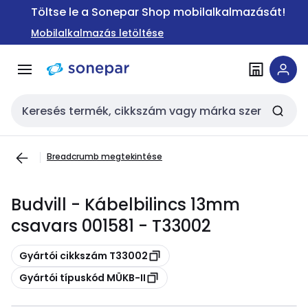
Ugrás a
Ugrás a
Töltse le a Sonepar Shop mobilalkalmazását!
navigációhoz
tartalomra
Mobilalkalmazás letöltése
Keresési bemenet
Breadcrumb megtekintése
Budvill - Kábelbilincs 13mm
csavars 001581 - T33002
Másolás
Gyártói cikkszám T33002
Másolás
Gyártói típuskód MÜKB-II