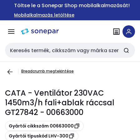
Ugrás a
Ugrás a
Töltse le a Sonepar Shop mobilalkalmazását!
navigációhoz
tartalomra
Mobilalkalmazás letöltése
Keresési bemenet
Breadcrumb megtekintése
CATA - Ventilátor 230VAC
1450m3/h fali+ablak ráccsal
GT27842 - 00663000
Másolás
Gyártói cikkszám 00663000
Másolás
Gyártói típuskód LHV-300