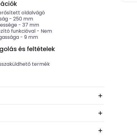
kációk
erősített oldalvágó
ság
-
250
mm
lessége
-
37
mm
zító funkcióval
-
Nem
gassága
-
9
mm
lás és feltételek
b
sszaküldhető termék