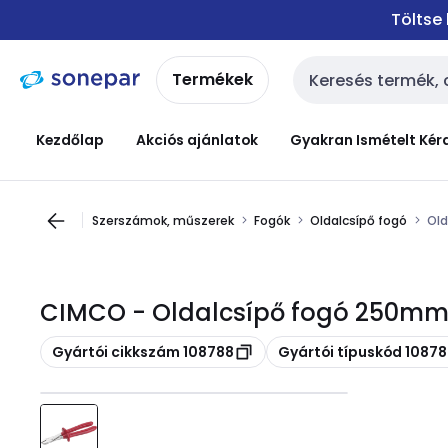
Ugrás a
Ugrás a
Töltse
navigációhoz
tartalomra
Termékek
Keresési bemenet
Kezdőlap
Akciós ajánlatok
Gyakran Ismételt Kér
Szerszámok, műszerek
Fogók
Oldalcsípő fogó
Ol
CIMCO - Oldalcsípő fogó 250mm
Másolás
Másolás
Gyártói cikkszám 108788
Gyártói típuskód 1087