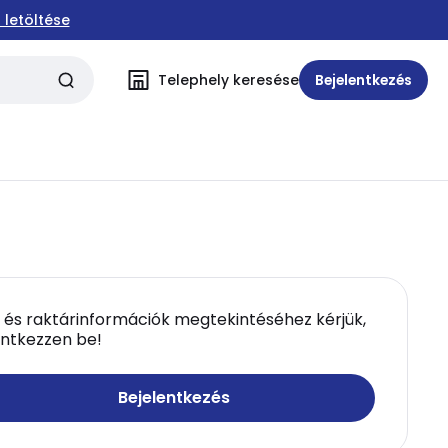
 letöltése
Telephely keresése
Bejelentkezés
 és raktárinformációk megtekintéséhez kérjük,
entkezzen be!
Bejelentkezés