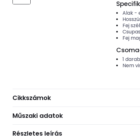
Specifi
Alak
-
Hosszú
Fej szé
Csupas
Fej ma
Csomago
1
dara
Nem vi
Cikkszámok
Műszaki adatok
Részletes leírás