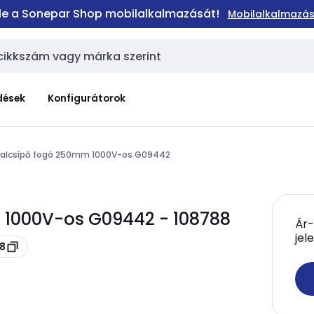
 le a Sonepar Shop mobilalkalmazását!
Mobilalkalmazás
dések
Konfigurátorok
dalcsípő fogó 250mm 1000V-os G09442
 1000V-os G09442 - 108788
Ár-
jel
88