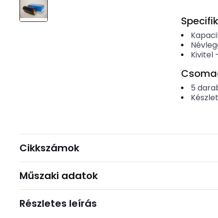
Specifi
Kapaci
Névleg
Kivitel
Csomago
5
dara
Készle
Cikkszámok
Műszaki adatok
Részletes leírás