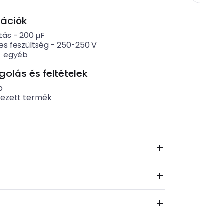
kációk
tás
-
200
µF
es feszültség
-
250-250
V
-
egyéb
lás és feltételek
b
tezett termék