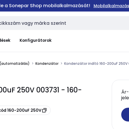
 le a Sonepar Shop mobilalkalmazását!
Mobilalkalmazás
dések
Konfigurátorok
 (automatizálás)
Kondenzátor
Kondenzátor indító 160-200uF 250V
00uF 250V 003731 - 160-
Ár-
jel
skód 160-200uF 250V