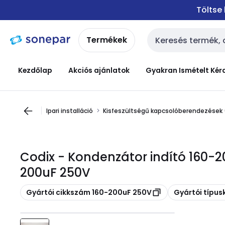
Ugrás a
Ugrás a
Töltse
navigációhoz
tartalomra
Termékek
Keresési bemenet
Kezdőlap
Akciós ajánlatok
Gyakran Ismételt Kér
Ipari installáció
Kisfeszültségű kapcsolóberendezések
Codix - Kondenzátor indító 160-2
200uF 250V
Másolás
Másolás
Gyártói cikkszám 160-200uF 250V
Gyártói típu