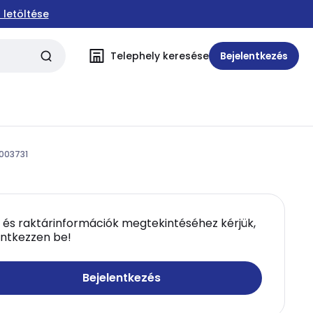
 letöltése
Telephely keresése
Bejelentkezés
 003731
 és raktárinformációk megtekintéséhez kérjük,
entkezzen be!
Bejelentkezés