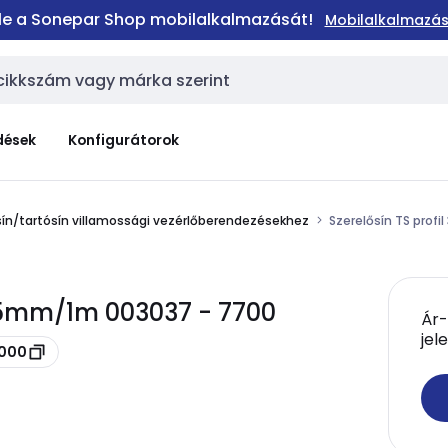
 le a Sonepar Shop mobilalkalmazását!
Mobilalkalmazás
dések
Konfigurátorok
sín/tartósín villamossági vezérlőberendezésekhez
Szerelősín TS prof
7.5mm/1m 003037 - 7700
Ár-
jel
1000