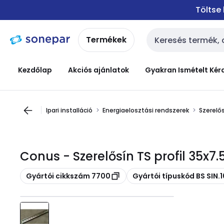
Ugrás a
Ugrás a
Töltse
navigációhoz
tartalomra
Termékek
Keresési bemenet
Kezdőlap
Akciós ajánlatok
Gyakran Ismételt Kér
Ipari installáció
Energiaelosztási rendszerek
Szerelő
Conus - Szerelősín TS profil 35x
Másolás
Másolás
Gyártói cikkszám 7700
Gyártói típuskód BS SIN.