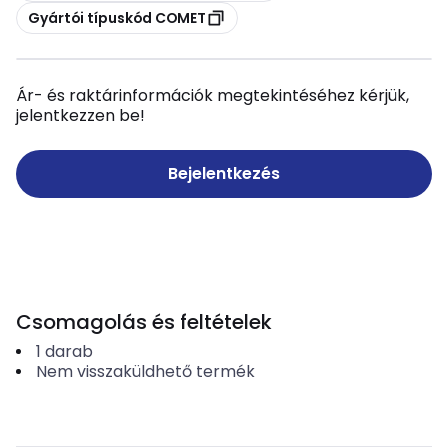
Másolás
Gyártói típuskód COMET
Ár- és raktárinformációk megtekintéséhez kérjük,
jelentkezzen be!
Bejelentkezés
Csomagolás és feltételek
1
darab
Nem visszaküldhető termék