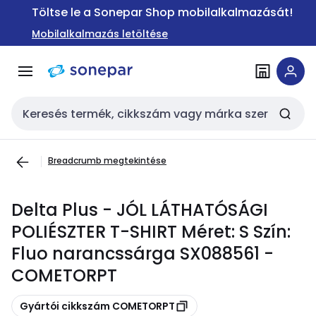
Ugrás a
Ugrás a
Töltse le a Sonepar Shop mobilalkalmazását!
navigációhoz
tartalomra
Mobilalkalmazás letöltése
Keresési bemenet
Breadcrumb megtekintése
Delta Plus - JÓL LÁTHATÓSÁGI
POLIÉSZTER T-SHIRT Méret: S Szín:
Fluo narancssárga SX088561 -
COMETORPT
Másolás
Gyártói cikkszám COMETORPT