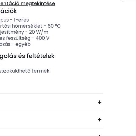
entáció megtekintése
kációk
ípus
-
1-eres
artási hőmérséklet
-
60
°C
ljesítmény
-
20
W/m
es feszültség
-
400
V
azás
-
egyéb
lás és feltételek
b
sszaküldhető termék