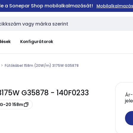
 le a Sonepar Shop mobilalkalmazását!
Mobilalkalmazás
dések
Konfigurátorok
Fűtőkábel 158m (20W/m) 3175W G35878
3175W G35878 - 140F0233
Ár-
jel
IG-20 158m