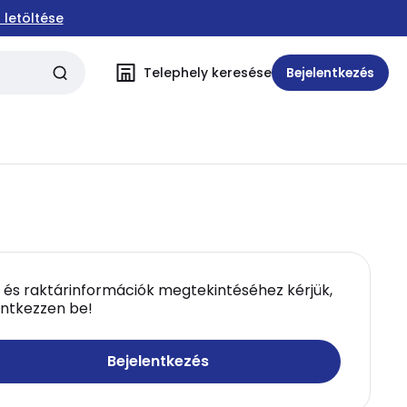
 letöltése
Telephely keresése
Bejelentkezés
 és raktárinformációk megtekintéséhez kérjük,
entkezzen be!
Bejelentkezés