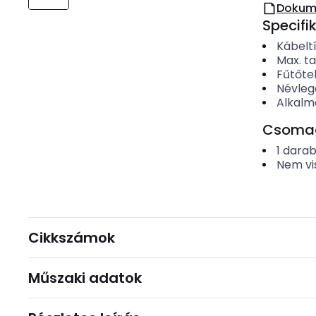
Dokum
Specifi
Kábelt
Max. t
Fűtőte
Névleg
Alkalm
Csomago
1
dara
Nem vi
Cikkszámok
Műszaki adatok