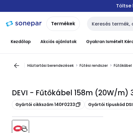
Ugrás a
Ugrás a
Töltse
navigációhoz
tartalomra
Termékek
Keresési bemenet
Kezdőlap
Akciós ajánlatok
Gyakran Ismételt Kér
Háztartási berendezések
Fűtési rendszer
Fűtőkábel
DEVI - Fűtőkábel 158m (20W/m) 
Másolás
Másolás
Gyártói cikkszám 140F0233
Gyártói típuskód DS