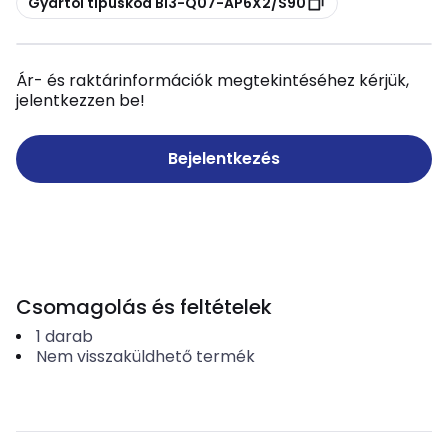
Gyártói típuskód Bi3-Q07-AP6X2/S90
Ár- és raktárinformációk megtekintéséhez kérjük,
jelentkezzen be!
Bejelentkezés
Csomagolás és feltételek
1
darab
Nem visszaküldhető termék