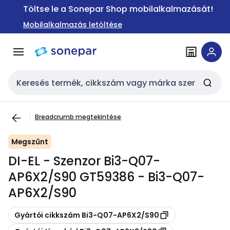
Ugrás a
Ugrás a
Töltse le a Sonepar Shop mobilalkalmazását!
navigációhoz
tartalomra
Mobilalkalmazás letöltése
Keresési bemenet
Breadcrumb megtekintése
Megszűnt
DI-EL - Szenzor Bi3-Q07-
AP6X2/S90 GT59386 - Bi3-Q07-
AP6X2/S90
Másolás
Gyártói cikkszám Bi3-Q07-AP6X2/S90
Másolás