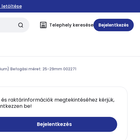
 letöltése
Telephely keresése
Bejelentkezés
ium) Befogási méret: 25-29mm 002271
 és raktárinformációk megtekintéséhez kérjük,
entkezzen be!
Bejelentkezés