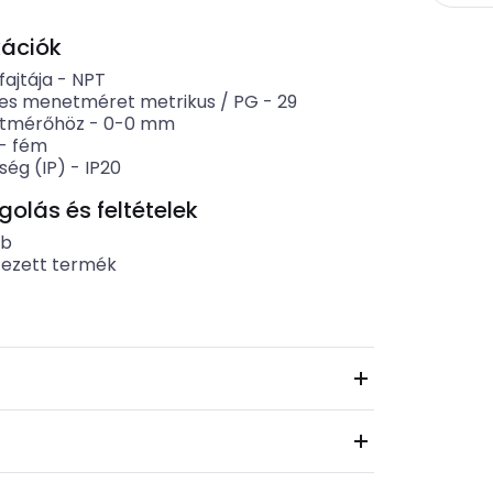
kációk
ajtája
-
NPT
es menetméret metrikus / PG
-
29
átmérőhöz
-
0-0
mm
-
fém
ség (IP)
-
IP20
lás és feltételek
ab
tezett termék