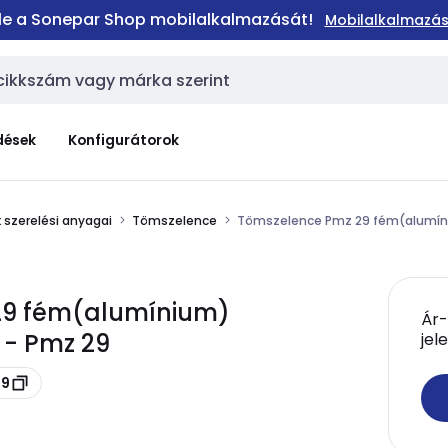
 le a Sonepar Shop mobilalkalmazását!
Mobilalkalmazás
dések
Konfigurátorok
 szerelési anyagai
Tömszelence
Tömszelence Pmz 29 fém(alumín
29 fém(alumínium)
Ár-
 - Pmz 29
jel
29