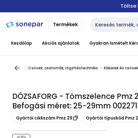
Ugrás a
Ugrás a
Töltse
navigációhoz
tartalomra
Termékek
Keresési bemenet
Kezdőlap
Akciós ajánlatok
Gyakran Ismételt Kér
Csövek, csatornák, rögzítéstechnika
Kábelek és csövek
DÓZSAFORG - Tömszelence Pmz 
Befogási méret: 25-29mm 002271
Másolás
Másolás
Gyártói cikkszám Pmz 29
Gyártói típuskód Pmz 