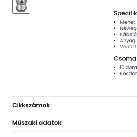
Specifi
Menet f
Névleg
Kábel
Anyag
Védett
Csomago
10
dar
Készle
Cikkszámok
Műszaki adatok