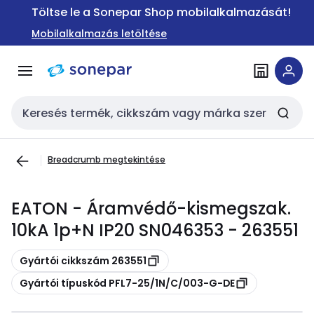
Ugrás a
Ugrás a
Töltse le a Sonepar Shop mobilalkalmazását!
navigációhoz
tartalomra
Mobilalkalmazás letöltése
Keresési bemenet
Breadcrumb megtekintése
EATON - Áramvédő-kismegszak.
10kA 1p+N IP20 SN046353 - 263551
Másolás
Gyártói cikkszám 263551
Másolás
Gyártói típuskód PFL7-25/1N/C/003-G-DE