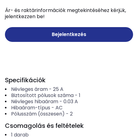
Ár- és raktárinformációk megtekintéséhez kérjük,
jelentkezzen be!
Bejelentkezés
Specifikációk
Névleges áram
-
25
A
Biztosított pólusok száma
-
1
Névleges hibaáram
-
0.03
A
Hibaáram-típus
-
AC
Pólusszám (összesen)
-
2
Csomagolás és feltételek
1
darab