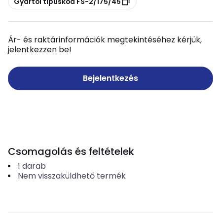
Gyártói típuskód FS-2/175/45
Ár- és raktárinformációk megtekintéséhez kérjük,
jelentkezzen be!
Bejelentkezés
Csomagolás és feltételek
1
darab
Nem visszaküldhető termék