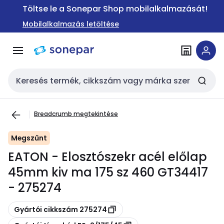
Ugrás a
Ugrás a
Töltse le a Sonepar Shop mobilalkalmazását!
navigációhoz
tartalomra
Mobilalkalmazás letöltése
Keresési bemenet
Breadcrumb megtekintése
Megszűnt
EATON - Elosztószekr acél előlap
45mm kiv ma 175 sz 460 GT34417
- 275274
Másolás
Gyártói cikkszám 275274
Másolás