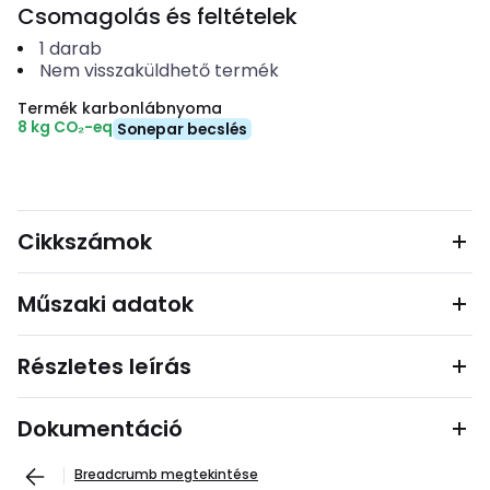
Csomagolás és feltételek
1
darab
Nem visszaküldhető termék
Termék karbonlábnyoma
8 kg CO₂-eq
Sonepar becslés
Cikkszámok
Műszaki adatok
Részletes leírás
Dokumentáció
Breadcrumb megtekintése