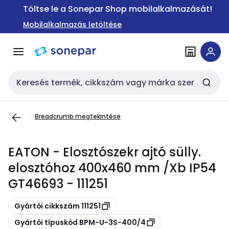
Ugrás a
Ugrás a
Töltse le a Sonepar Shop mobilalkalmazását!
navigációhoz
tartalomra
Mobilalkalmazás letöltése
Keresési bemenet
Breadcrumb megtekintése
EATON - Elosztószekr ajtó sülly.
elosztóhoz 400x460 mm /Xb IP54
GT46693 - 111251
Másolás
Gyártói cikkszám 111251
Másolás
Gyártói típuskód BPM-U-3S-400/4