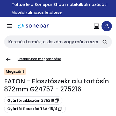
Ugrás a
Ugrás a
Töltse le a Sonepar Shop mobilalkalmazását!
navigációhoz
tartalomra
Mobilalkalmazás letöltése
Keresési bemenet
Breadcrumb megtekintése
Megszűnt
EATON - Elosztószekr alu tartósín
872mm G24757 - 275216
Másolás
Gyártói cikkszám 275216
Másolás
Gyártói típuskód TSA-15/4