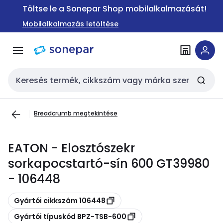
Ugrás a
Ugrás a
Töltse le a Sonepar Shop mobilalkalmazását!
navigációhoz
tartalomra
Mobilalkalmazás letöltése
Keresési bemenet
Breadcrumb megtekintése
EATON - Elosztószekr
sorkapocstartó-sín 600 GT39980
- 106448
Másolás
Gyártói cikkszám 106448
Másolás
Gyártói típuskód BPZ-TSB-600