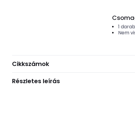
Csomago
1
dara
Nem vi
Cikkszámok
Részletes leírás