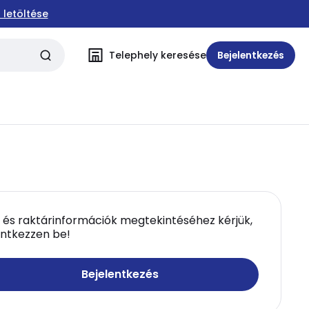
 letöltése
Telephely keresése
Bejelentkezés
 és raktárinformációk megtekintéséhez kérjük,
entkezzen be!
Bejelentkezés