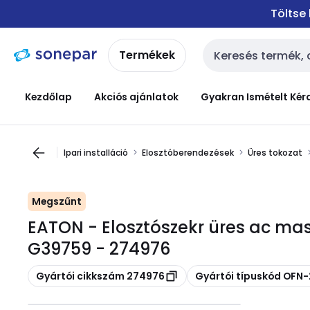
Ugrás a
Ugrás a
Töltse
navigációhoz
tartalomra
Termékek
Keresési bemenet
Kezdőlap
Akciós ajánlatok
Gyakran Ismételt Kér
Ipari installáció
Elosztóberendezések
Üres tokozat
Megszűnt
EATON - Elosztószekr üres ac mas
G39759 - 274976
Másolás
Másolás
Gyártói cikkszám 274976
Gyártói típuskód OFN