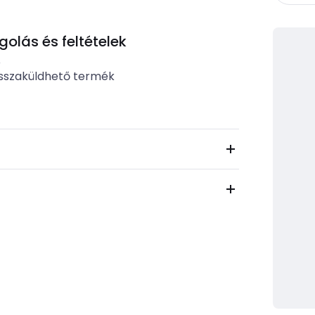
lás és feltételek
b
sszaküldhető termék