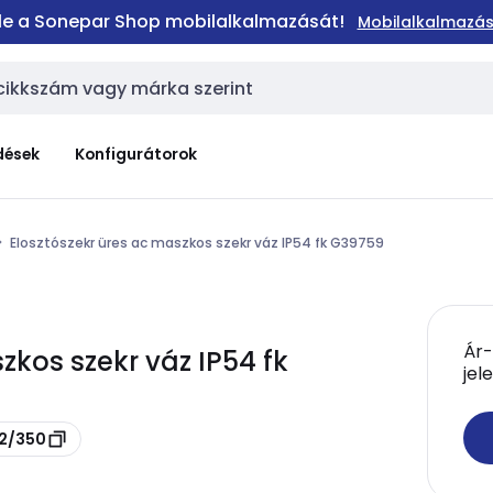
 le a Sonepar Shop mobilalkalmazását!
Mobilalkalmazás
dések
Konfigurátorok
Elosztószekr üres ac maszkos szekr váz IP54 fk G39759
Ár-
zkos szekr váz IP54 fk
jel
-2/350