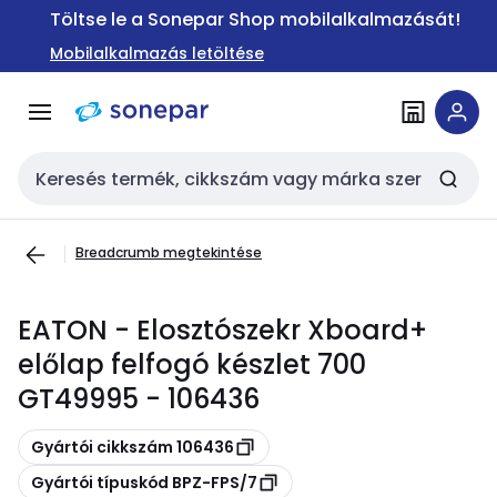
Ugrás a
Ugrás a
Töltse le a Sonepar Shop mobilalkalmazását!
navigációhoz
tartalomra
Mobilalkalmazás letöltése
Keresési bemenet
Breadcrumb megtekintése
EATON - Elosztószekr Xboard+
előlap felfogó készlet 700
GT49995 - 106436
Másolás
Gyártói cikkszám 106436
Másolás
Gyártói típuskód BPZ-FPS/7