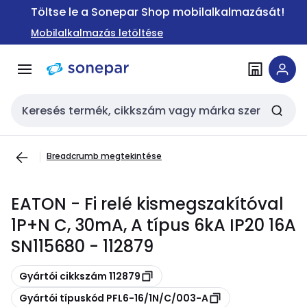
Ugrás a
Ugrás a
Töltse le a Sonepar Shop mobilalkalmazását!
navigációhoz
tartalomra
Mobilalkalmazás letöltése
Keresési bemenet
Breadcrumb megtekintése
EATON - Fi relé kismegszakítóval
1P+N C, 30mA, A típus 6kA IP20 16A
SN115680 - 112879
Másolás
Gyártói cikkszám 112879
Másolás
Gyártói típuskód PFL6-16/1N/C/003-A