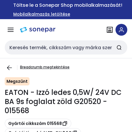
Ugrás a
Ugrás a
Töltse le a Sonepar Shop mobilalkalmazását!
navigációhoz
tartalomra
Mobilalkalmazás letöltése
Keresési bemenet
Breadcrumb megtekintése
Megszűnt
EATON - Izzó ledes 0,5W/ 24V DC
BA 9s foglalat zöld G20520 -
015568
Másolás
Gyártói cikkszám 015568
Másolás