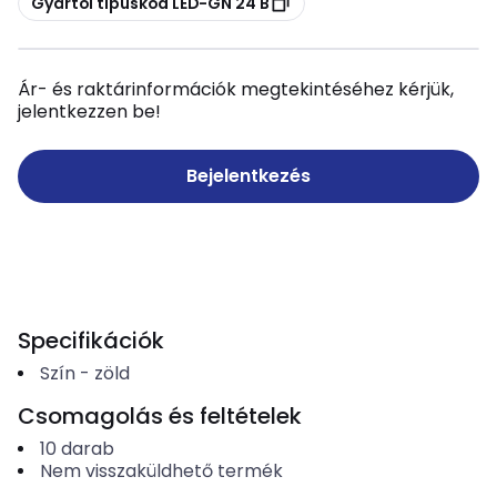
Gyártói típuskód LED-GN 24 B
Ár- és raktárinformációk megtekintéséhez kérjük,
jelentkezzen be!
Bejelentkezés
Specifikációk
Szín
-
zöld
Csomagolás és feltételek
10
darab
Nem visszaküldhető termék