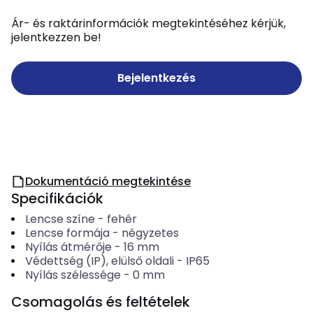
Ár- és raktárinformációk megtekintéséhez kérjük,
jelentkezzen be!
Bejelentkezés
Dokumentáció megtekintése
Specifikációk
Lencse színe
-
fehér
Lencse formája
-
négyzetes
Nyílás átmérője
-
16
mm
Védettség (IP), elülső oldali
-
IP65
Nyílás szélessége
-
0
mm
Csomagolás és feltételek