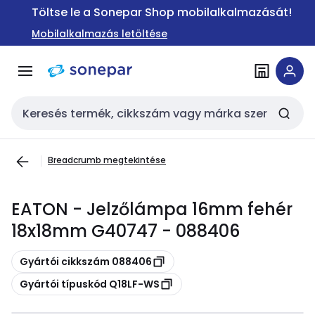
Ugrás a
Ugrás a
Töltse le a Sonepar Shop mobilalkalmazását!
navigációhoz
tartalomra
Mobilalkalmazás letöltése
Keresési bemenet
Breadcrumb megtekintése
EATON - Jelzőlámpa 16mm fehér
18x18mm G40747 - 088406
Másolás
Gyártói cikkszám 088406
Másolás
Gyártói típuskód Q18LF-WS