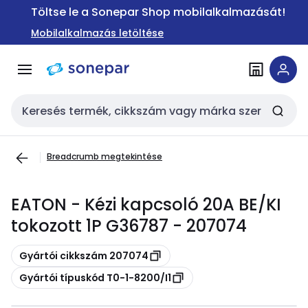
Ugrás a
Ugrás a
Töltse le a Sonepar Shop mobilalkalmazását!
navigációhoz
tartalomra
Mobilalkalmazás letöltése
Keresési bemenet
Breadcrumb megtekintése
EATON - Kézi kapcsoló 20A BE/KI
tokozott 1P G36787 - 207074
Másolás
Gyártói cikkszám 207074
Másolás
Gyártói típuskód T0-1-8200/I1