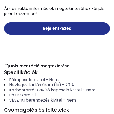
Ár- és raktárinformációk megtekintéséhez kérjük,
jelentkezzen be!
Bejelentkezés
Dokumentáció megtekintése
Specifikációk
Főkapcsoló kivitel
-
Nem
Névleges tartós áram (Iu)
-
20
A
Karbantartó-/javító kapcsoló kivitel
-
Nem
Pólusszám
-
1
VÉSZ-KI berendezés kivitel
-
Nem
Csomagolás és feltételek