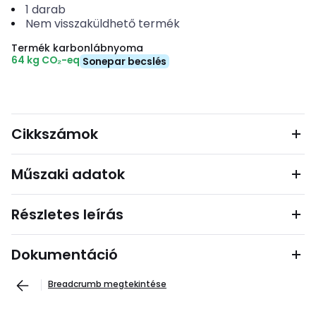
1
darab
Nem visszaküldhető termék
Termék karbonlábnyoma
64 kg CO₂-eq
Sonepar becslés
Cikkszámok
Műszaki adatok
Részletes leírás
Dokumentáció
Breadcrumb megtekintése