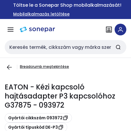
Ugrás a
Ugrás a
Töltse le a Sonepar Shop mobilalkalmazását!
navigációhoz
tartalomra
Mobilalkalmazás letöltése
Keresési bemenet
Breadcrumb megtekintése
EATON - Kézi kapcsoló
hajtásadapter P3 kapcsolóhoz
G37875 - 093972
Másolás
Gyártói cikkszám 093972
Másolás
Gyártói típuskód DE-P3