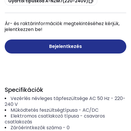
Gyártói típuskód A-NZM7(220-240V)
Ár- és raktárinformációk megtekintéséhez kérjük,
jelentkezzen be!
Bejelentkezés
Specifikációk
Vezérlés névleges tápfeszültsége AC 50 Hz
-
220-
240
V
Működtetés feszültségtípusa
-
AC/DC
Elektromos csatlakozó típusa
-
csavaros
csatlakozás
Záróérintkezők száma
-
0