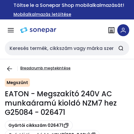
Ugrás a
Ugrás a
Töltse le a Sonepar Shop mobilalkalmazását!
navigációhoz
tartalomra
Mobilalkalmazás letöltése
Keresési bemenet
Breadcrumb megtekintése
Megszűnt
EATON - Megszakító 240V AC
munkaáramú kioldó NZM7 hez
G25084 - 026471
Másolás
Gyártói cikkszám 026471
Másolás