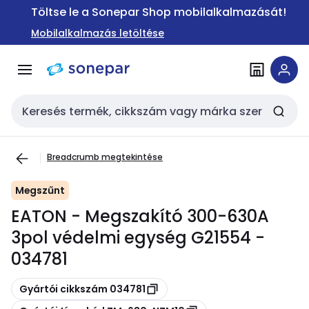
Ugrás a
Ugrás a
Töltse le a Sonepar Shop mobilalkalmazását!
navigációhoz
tartalomra
Mobilalkalmazás letöltése
Keresési bemenet
Breadcrumb megtekintése
Megszűnt
EATON - Megszakító 300-630A
3pol védelmi egység G21554 -
034781
Másolás
Gyártói cikkszám 034781
Másolás