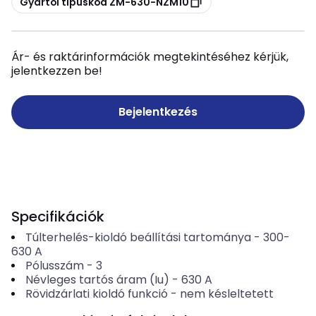
Gyártói típuskód ZM-630-NZM10
Ár- és raktárinformációk megtekintéséhez kérjük,
jelentkezzen be!
Bejelentkezés
Specifikációk
Túlterhelés-kioldó beállítási tartománya
-
300-
630
A
Pólusszám
-
3
Névleges tartós áram (Iu)
-
630
A
Rövidzárlati kioldó funkció
-
nem késleltetett