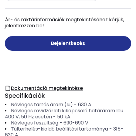
Ár- és raktárinformációk megtekintéséhez kérjük,
jelentkezzen be!
Bejelentkezés
Dokumentáció megtekintése
Specifikációk
Névleges tartós áram (Iu)
-
630
A
Névleges rövidzárlati kikapcsoló határáram Icu
400 V, 50 Hz esetén
-
50
kA
Névleges feszültség
-
690-690
V
Túlterhelés-kioldó beállítási tartománya
-
315-
630
A