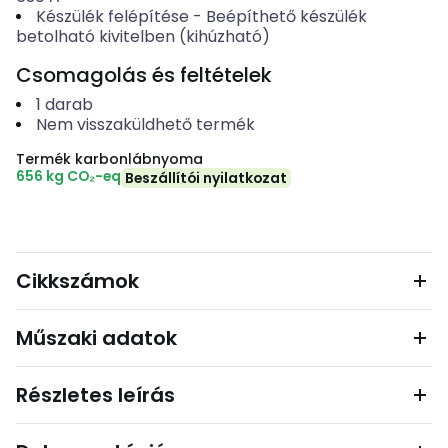
Készülék felépítése
-
Beépíthető készülék
betolható kivitelben (kihúzható)
Csomagolás és feltételek
1
darab
Nem visszaküldhető termék
Termék karbonlábnyoma
656 kg CO₂-eq
Beszállítói nyilatkozat
Cikkszámok
Műszaki adatok
Részletes leírás