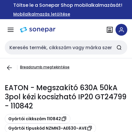
Ugrás a
Ugrás a
Töltse le a Sonepar Shop mobilalkalmazását!
navigációhoz
tartalomra
Mobilalkalmazás letöltése
Keresési bemenet
Breadcrumb megtekintése
EATON - Megszakító 630A 50kA
3pol kézi kocsizható IP20 GT24799
- 110842
Másolás
Gyártói cikkszám 110842
Másolás
Gyártói típuskód NZMN3-AE630-AVE