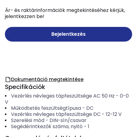
Ár- és raktárinformációk megtekintéséhez kérjük,
jelentkezzen be!
Bejelentkezés
Dokumentáció megtekintése
Specifikációk
Vezérlés névleges tápfeszültsége AC 50 Hz
-
0-0
V
Működtetés feszültségtípusa
-
DC
Vezérlés névleges tápfeszültsége DC
-
12-12
V
Szerelési mód
-
DIN-sín/csavar
Segédérintkezők száma, nyitó
-
1