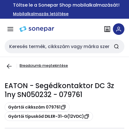
Ugrás a
Ugrás a
Töltse le a Sonepar Shop mobilalkalmazását!
navigációhoz
tartalomra
Mobilalkalmazás letöltése
Keresési bemenet
Breadcrumb megtekintése
EATON - Segédkontaktor DC 3z
1ny SN050232 - 079761
Másolás
Gyártói cikkszám 079761
Másolás
Gyártói típuskód DILER-31-G(12VDC)