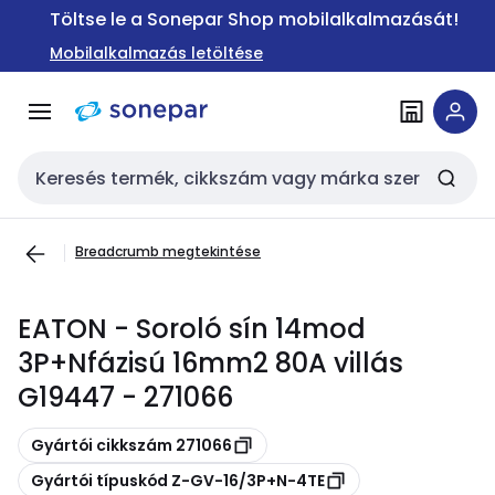
Ugrás a
Ugrás a
Töltse le a Sonepar Shop mobilalkalmazását!
navigációhoz
tartalomra
Mobilalkalmazás letöltése
Keresési bemenet
Breadcrumb megtekintése
EATON - Soroló sín 14mod
3P+Nfázisú 16mm2 80A villás
G19447 - 271066
Másolás
Gyártói cikkszám 271066
Másolás
Gyártói típuskód Z-GV-16/3P+N-4TE