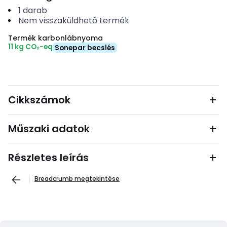
1
darab
Nem visszaküldhető termék
Termék karbonlábnyoma
11 kg CO₂-eq
Sonepar becslés
Cikkszámok
Műszaki adatok
Részletes leírás
Breadcrumb megtekintése