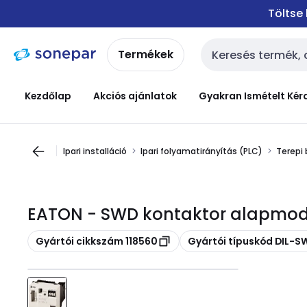
Ugrás a
Ugrás a
Töltse
navigációhoz
tartalomra
Termékek
Keresési bemenet
Kezdőlap
Akciós ajánlatok
Gyakran Ismételt Kér
Ipari installáció
Ipari folyamatirányítás (PLC)
Terepi 
EATON - SWD kontaktor alapmodu
Másolás
Másolás
Gyártói cikkszám 118560
Gyártói típuskód DIL-