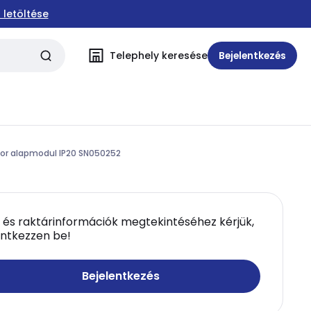
 letöltése
Telephely keresése
Bejelentkezés
or alapmodul IP20 SN050252
 és raktárinformációk megtekintéséhez kérjük,
entkezzen be!
Bejelentkezés