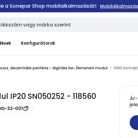
 le a Sonepar Shop mobilalkalmazását!
Mobilalkalmazás
dések
Konfigurátorok
busz, decentrális periféria - digitális be-/kimeneti modul
SWD kontakt
l IP20 SN050252 - 118560
Ár-
jel
SWD-32-001