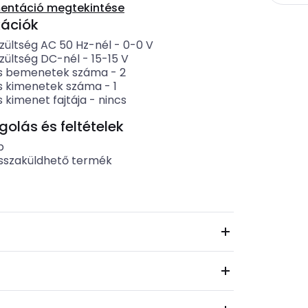
entáció megtekintése
kációk
zültség AC 50 Hz-nél
-
0-0
V
zültség DC-nél
-
15-15
V
lis bemenetek száma
-
2
lis kimenetek száma
-
1
is kimenet fajtája
-
nincs
lás és feltételek
b
sszaküldhető termék