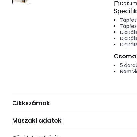
Dokum
Specifi
Tápfes
Tápfes
Digitá
Digitá
Digitál
Csomago
5
dara
Nem vi
Cikkszámok
Műszaki adatok