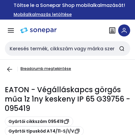
Ugrás a
Ugrás a
Töltse le a Sonepar Shop mobilalkalmazását!
navigációhoz
tartalomra
Mobilalkalmazás letöltése
Keresési bemenet
Breadcrumb megtekintése
EATON - Végálláskapcs görgős
műa 1z 1ny keskeny IP 65 G39756 -
095419
Másolás
Gyártói cikkszám 095419
Másolás
Gyártói típuskód AT4/11-S/I/V