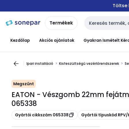
Ugrás a
Ugrás a
Töltse
navigációhoz
tartalomra
Termékek
Keresési bemenet
Kezdőlap
Akciós ajánlatok
Gyakran Ismételt Kér
Ipari installáció
Kisfeszültségű vezérlőrendszerek
Se
Megszűnt
EATON - Vészgomb 22mm fejátm:
065338
Másolás
Másolás
Gyártói cikkszám 065338
Gyártói típuskód RPV/K