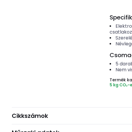
Specifi
Elektr
csatlako
Szerel
Névleg
Csomago
5
dara
Nem vi
Termék k
5 kg CO₂-
Cikkszámok