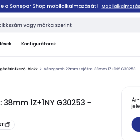
 le a Sonepar Shop mobilalkalmazását!
Mobilalkalmazás
dések
Konfigurátorok
gédérintkező-blokk
Vészgomb 22mm fejátm: 38mm 1Z+1NY G30253
Ár-
 38mm 1Z+1NY G30253 -
jel
11