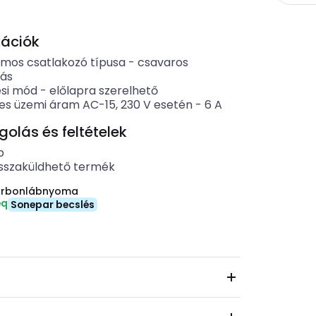
kációk
omos csatlakozó típusa
-
csavaros
zás
ési mód
-
előlapra szerelhető
es üzemi áram AC-15, 230 V esetén
-
6
A
lás és feltételek
b
sszaküldhető termék
arbonlábnyoma
eq
Sonepar becslés