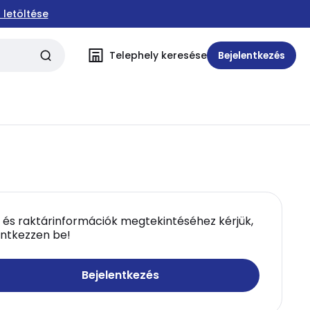
 letöltése
Telephely keresése
Bejelentkezés
 és raktárinformációk megtekintéséhez kérjük,
entkezzen be!
Bejelentkezés