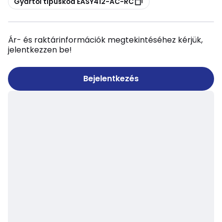
Gyártói típuskód EASY412-AC-RC
Ár- és raktárinformációk megtekintéséhez kérjük,
jelentkezzen be!
Bejelentkezés