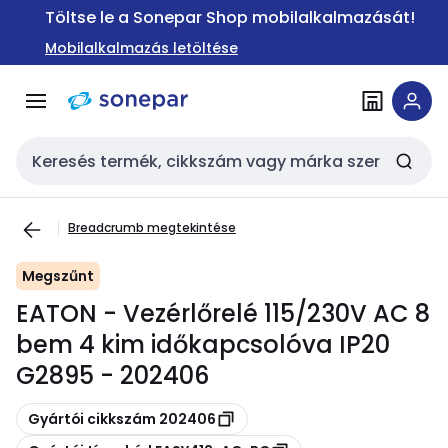
Ugrás a
Ugrás a
Töltse le a Sonepar Shop mobilalkalmazását!
navigációhoz
tartalomra
Mobilalkalmazás letöltése
Keresési bemenet
Breadcrumb megtekintése
Megszűnt
EATON - Vezérlőrelé 115/230V AC 8
bem 4 kim időkapcsolóva IP20
G2895 - 202406
Másolás
Gyártói cikkszám 202406
Másolás