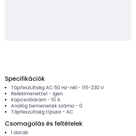
Specifikációk
Tápfeszültség AC 50 Hz-nél
-
115-230
V
Relékimenettel
-
Igen
Kapcsolóáram
-
10
A
Analóg bemenetek száma
-
0
Tápfeszültség típusa
-
AC
Csomagolás és feltételek
1
darab