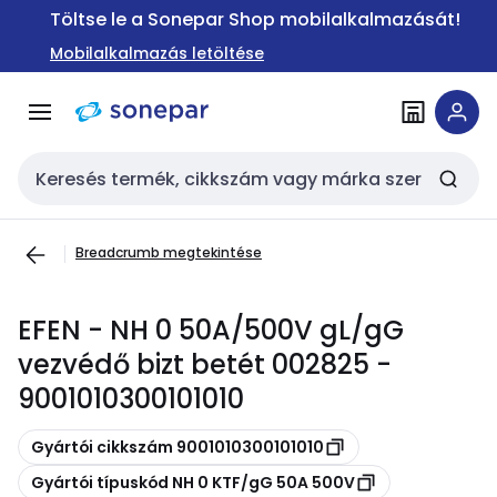
Ugrás a
Ugrás a
Töltse le a Sonepar Shop mobilalkalmazását!
navigációhoz
tartalomra
Mobilalkalmazás letöltése
Keresési bemenet
Breadcrumb megtekintése
EFEN - NH 0 50A/500V gL/gG
vezvédő bizt betét 002825 -
9001010300101010
Másolás
Gyártói cikkszám 9001010300101010
Másolás
Gyártói típuskód NH 0 KTF/gG 50A 500V