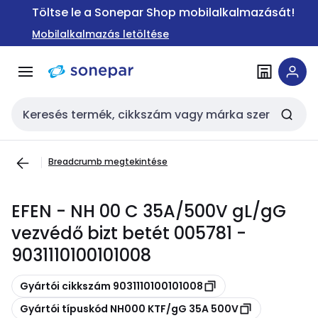
Ugrás a
Ugrás a
Töltse le a Sonepar Shop mobilalkalmazását!
navigációhoz
tartalomra
Mobilalkalmazás letöltése
Keresési bemenet
Breadcrumb megtekintése
EFEN - NH 00 C 35A/500V gL/gG
vezvédő bizt betét 005781 -
9031110100101008
Másolás
Gyártói cikkszám 9031110100101008
Másolás
Gyártói típuskód NH000 KTF/gG 35A 500V