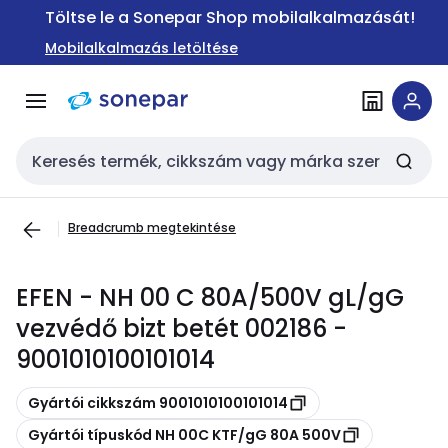
Ugrás a
Ugrás a
Töltse le a Sonepar Shop mobilalkalmazását!
navigációhoz
tartalomra
Mobilalkalmazás letöltése
Keresési bemenet
Breadcrumb megtekintése
EFEN - NH 00 C 80A/500V gL/gG
vezvédő bizt betét 002186 -
9001010100101014
Másolás
Gyártói cikkszám 9001010100101014
Másolás
Gyártói típuskód NH 00C KTF/gG 80A 500V