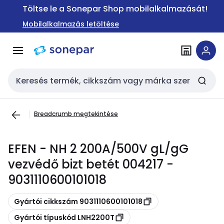
Ugrás a
Ugrás a
Töltse le a Sonepar Shop mobilalkalmazását!
navigációhoz
tartalomra
Mobilalkalmazás letöltése
Keresési bemenet
Breadcrumb megtekintése
EFEN - NH 2 200A/500V gL/gG
vezvédő bizt betét 004217 -
9031110600101018
Másolás
Gyártói cikkszám 9031110600101018
Másolás
Gyártói típuskód LNH2200T