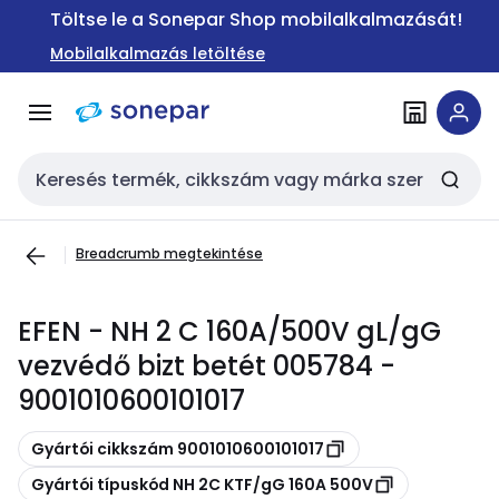
Ugrás a
Ugrás a
Töltse le a Sonepar Shop mobilalkalmazását!
navigációhoz
tartalomra
Mobilalkalmazás letöltése
Keresési bemenet
Breadcrumb megtekintése
EFEN - NH 2 C 160A/500V gL/gG
vezvédő bizt betét 005784 -
9001010600101017
Másolás
Gyártói cikkszám 9001010600101017
Másolás
Gyártói típuskód NH 2C KTF/gG 160A 500V