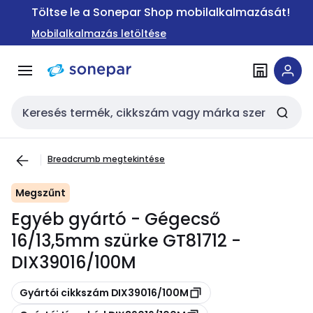
Ugrás a
Ugrás a
Töltse le a Sonepar Shop mobilalkalmazását!
navigációhoz
tartalomra
Mobilalkalmazás letöltése
Keresési bemenet
Breadcrumb megtekintése
Megszűnt
Egyéb gyártó - Gégecső
16/13,5mm szürke GT81712 -
DIX39016/100M
Másolás
Gyártói cikkszám DIX39016/100M
Másolás