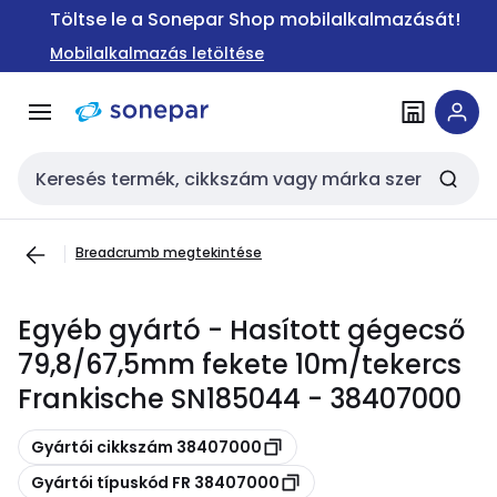
Ugrás a
Ugrás a
Töltse le a Sonepar Shop mobilalkalmazását!
navigációhoz
tartalomra
Mobilalkalmazás letöltése
Keresési bemenet
Breadcrumb megtekintése
Egyéb gyártó - Hasított gégecső
79,8/67,5mm fekete 10m/tekercs
Frankische SN185044 - 38407000
Másolás
Gyártói cikkszám 38407000
Másolás
Gyártói típuskód FR 38407000