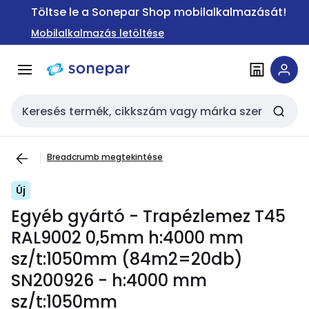
Ugrás a
Ugrás a
Töltse le a Sonepar Shop mobilalkalmazását!
navigációhoz
tartalomra
Mobilalkalmazás letöltése
Keresési bemenet
Breadcrumb megtekintése
Új
Egyéb gyártó - Trapézlemez T45
RAL9002 0,5mm h:4000 mm
sz/t:1050mm (84m2=20db)
SN200926 - h:4000 mm
sz/t:1050mm