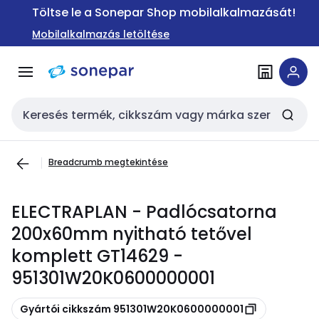
Ugrás a
Ugrás a
Töltse le a Sonepar Shop mobilalkalmazását!
navigációhoz
tartalomra
Mobilalkalmazás letöltése
Keresési bemenet
Breadcrumb megtekintése
ELECTRAPLAN - Padlócsatorna
200x60mm nyitható tetővel
komplett GT14629 -
951301W20K0600000001
Másolás
Gyártói cikkszám 951301W20K0600000001