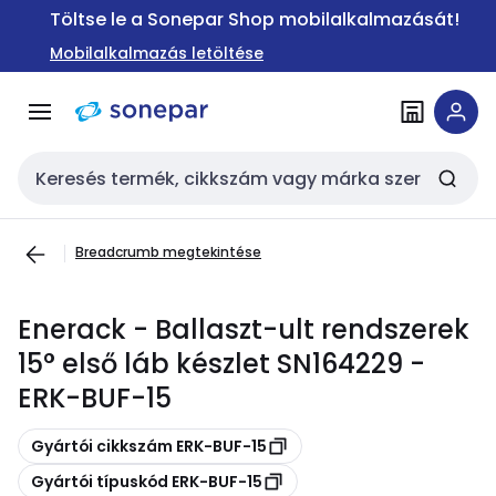
Ugrás a
Ugrás a
Töltse le a Sonepar Shop mobilalkalmazását!
navigációhoz
tartalomra
Mobilalkalmazás letöltése
Keresési bemenet
Breadcrumb megtekintése
Enerack - Ballaszt-ult rendszerek
15° első láb készlet SN164229 -
ERK-BUF-15
Másolás
Gyártói cikkszám ERK-BUF-15
Másolás
Gyártói típuskód ERK-BUF-15