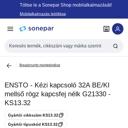
Ugrás a
Ugrás a
Töltse le a Sonepar Shop mobilalkalmazását!
navigációhoz
tartalomra
Mobilalkalmazás letöltése
Keresési bemenet
Breadcrumb megtekintése
ENSTO - Kézi kapcsoló 32A BE/KI
mellső rögz kapcsfej nélk G21330 -
KS13.32
Másolás
Gyártói cikkszám KS13.32
Másolás
Gyártói típuskód KS13.32