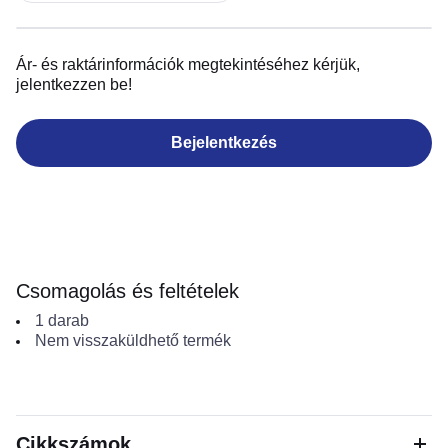
Ár- és raktárinformációk megtekintéséhez kérjük,
jelentkezzen be!
Bejelentkezés
Csomagolás és feltételek
1
darab
Nem visszaküldhető termék
Cikkszámok